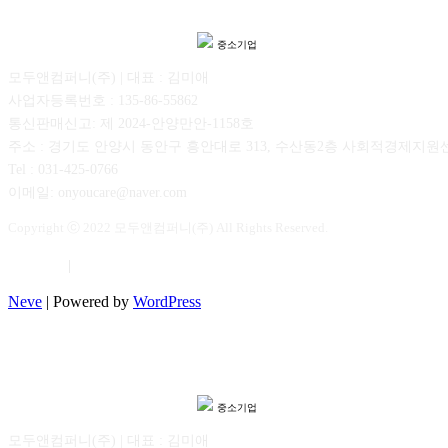
중소기업
모두앤컴퍼니(주) | 대표 : 김미애
사업자등록번호 : 135-86-55862
통신판매신고: 제 2024-안양만안-1158호
주소 : 경기도 안양시 동안구 흥안대로 313, 수산동2층 사회적경제지원
Tel : 031-425-0766
이메일: onyoucare@naver.com
Copyright ⓒ 2022 모두앤컴퍼니(주) All Rights Reserved.
이용약관
|
개인정보보호
Neve
| Powered by
WordPress
중소기업
모두앤컴퍼니(주) | 대표 : 김미애