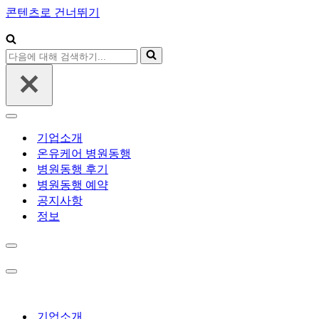
콘텐츠로 건너뛰기
다
음
에
대
해
내
검
비
기업소개
색
게
온유케어 병원동행
하
이
병원동행 후기
기...
션
병원동행 예약
메
뉴
공지사항
정보
내
비
게
내
이
비
션
게
메
이
기업소개