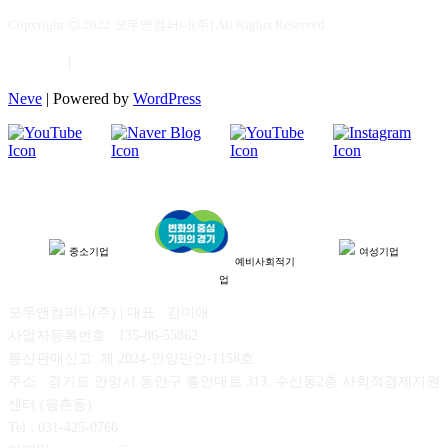
Copyright ⓒ 2022 모두앤컴퍼니(주) All Rights Reserved.
이용약관
|
개인정보보호
Neve
| Powered by
WordPress
중소기업
여성기업
예비사회적기
업
모두앤컴퍼니(주) | 대표 : 김미애
사업자등록번호 : 135-86-55862
통신판매신고: 제 2024-안양만안-1158호
주소 : 경기도 안양시 동안구 흥안대로 313, 수산동2층 사회적경제지원
센터 (평촌동)
Tel : 031-425-0766