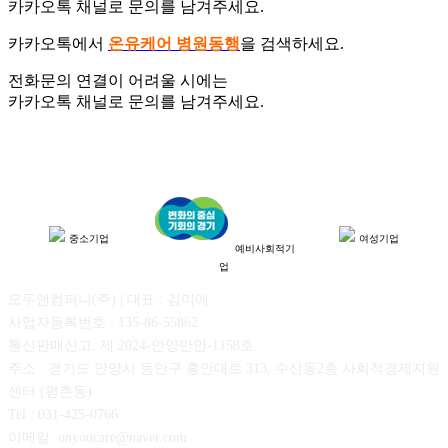
카카오톡 채널로 문의를 남겨주세요.
카카오톡에서
온유케어 병원동행
을 검색하세요.
전화문의 연결이 어려울 시에는
카카오톡 채널로 문의를 남겨주세요.
중소기업
여성기업
예비사회적기
업
모두앤컴퍼니(주) | 대표 : 김미애
사업자등록번호 : 135-86-55862
통신판매신고: 제 2024-안양만안-1158호
주소 : 경기도 안양시 동안구 흥안대로 313, 수산동2층 사회적경제지원
센터 (평촌동)
Tel : 031-425-0766
이메일: onyoucare@naver.com