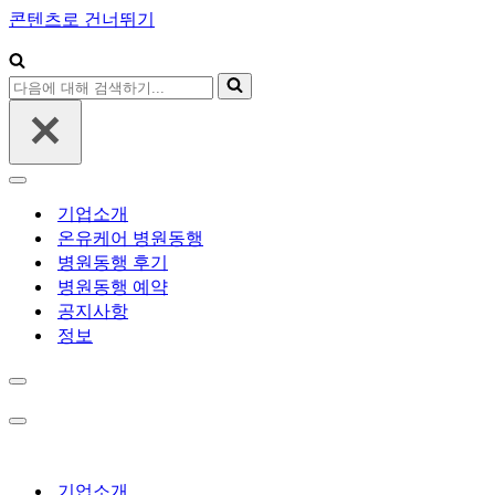
콘텐츠로 건너뛰기
다
음
에
대
해
내
검
비
기업소개
색
게
온유케어 병원동행
하
이
병원동행 후기
기...
션
병원동행 예약
메
뉴
공지사항
정보
내
비
게
내
이
비
션
게
메
이
기업소개