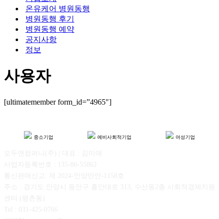
뉴
션
온유케어 병원동행
메
병원동행 후기
뉴
병원동행 예약
공지사항
정보
사용자
[ultimatemember form_id=”4965″]
중소기업
예비사회적기업
여성기업
모두앤컴퍼니(주) | 대표 : 김미애
사업자등록번호 : 135-86-55862
통신판매신고: 제 2024-안양만안-1158호
주소 : 경기도 안양시 동안구 흥안대로 313, 수산동2층 사회적경제지원
센터 (평촌동)
Tel : 031-425-0766