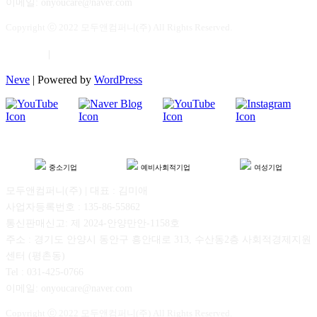
이메일: onyoucare@naver.com
Copyright ⓒ 2022 모두앤컴퍼니(주) All Rights Reserved.
이용약관
|
개인정보보호
Neve
| Powered by
WordPress
중소기업
예비사회적기업
여성기업
모두앤컴퍼니(주) | 대표 : 김미애
사업자등록번호 : 135-86-55862
통신판매신고: 제 2024-안양만안-1158호
주소 : 경기도 안양시 동안구 흥안대로 313, 수산동2층 사회적경제지원
센터 (평촌동)
Tel : 031-425-0766
이메일: onyoucare@naver.com
Copyright ⓒ 2022 모두앤컴퍼니(주) All Rights Reserved.