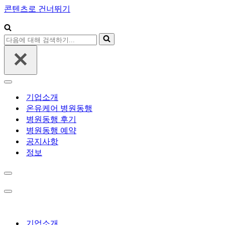
콘텐츠로 건너뛰기
다
음
에
대
해
내
검
비
기업소개
색
게
온유케어 병원동행
하
이
병원동행 후기
기...
션
병원동행 예약
메
뉴
공지사항
정보
내
비
게
내
이
비
션
게
메
이
기업소개