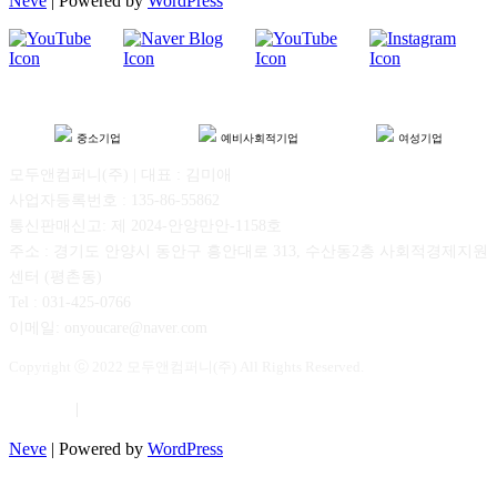
Neve
| Powered by
WordPress
중소기업
예비사회적기업
여성기업
모두앤컴퍼니(주) | 대표 : 김미애
사업자등록번호 : 135-86-55862
통신판매신고: 제 2024-안양만안-1158호
주소 : 경기도 안양시 동안구 흥안대로 313, 수산동2층 사회적경제지원
센터 (평촌동)
Tel : 031-425-0766
이메일: onyoucare@naver.com
Copyright ⓒ 2022 모두앤컴퍼니(주) All Rights Reserved.
이용약관
|
개인정보보호
Neve
| Powered by
WordPress