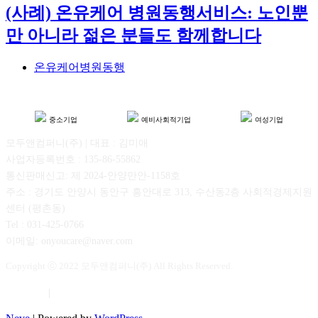
(사례) 온유케어 병원동행서비스: 노인뿐
만 아니라 젊은 분들도 함께합니다
온유케어병원동행
중소기업
예비사회적기업
여성기업
모두앤컴퍼니(주) | 대표 : 김미애
사업자등록번호 : 135-86-55862
통신판매신고: 제 2024-안양만안-1158호
주소 : 경기도 안양시 동안구 흥안대로 313, 수산동2층 사회적경제지원
센터 (평촌동)
Tel : 031-425-0766
이메일: onyoucare@naver.com
Copyright ⓒ 2022 모두앤컴퍼니(주) All Rights Reserved.
이용약관
|
개인정보보호