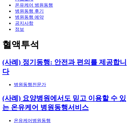
뉴
션
온유케어 병원동행
메
병원동행 후기
뉴
병원동행 예약
공지사항
정보
혈액투석
(사례) 정기동행: 안전과 편의를 제공합니
다
병원동행전문가
(사례) 요양병원에서도 믿고 이용할 수 있
는 온유케어 병원동행서비스
온유케어병원동행