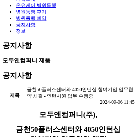
뉴
션
온유케어 병원동행
메
병원동행 후기
뉴
병원동행 예약
공지사항
정보
공지사항
모두앤컴퍼니 제품
공지사항
금천50플러스센터와 4050인턴십 참여기업 업무협
제목
약 체결 - 인턴사원 업무 수행중
2024-09-06 11:45
모두앤컴퍼니
(
주
),
금천
50
플러스센터와
4050
인턴십