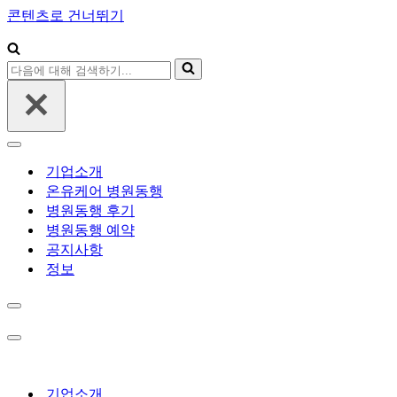
콘텐츠로 건너뛰기
다
음
에
대
해
내
검
비
기업소개
색
게
온유케어 병원동행
하
이
병원동행 후기
기...
션
병원동행 예약
메
뉴
공지사항
정보
내
비
게
내
이
비
션
게
메
이
기업소개