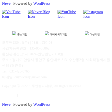
Neve
| Powered by
WordPress
중소기업
예비사회적기업
여성기업
모두앤컴퍼니(주) | 대표 : 김미애
사업자등록번호 : 135-86-55862
통신판매신고: 제 2024-안양만안-1158호
주소 : 경기도 안양시 동안구 흥안대로 313, 수산동2층 사회적경제지원
센터 (평촌동)
Tel : 031-425-0766
이메일: onyoucare@naver.com
Copyright ⓒ 2022 모두앤컴퍼니(주) All Rights Reserved.
이용약관
|
개인정보보호
Neve
| Powered by
WordPress