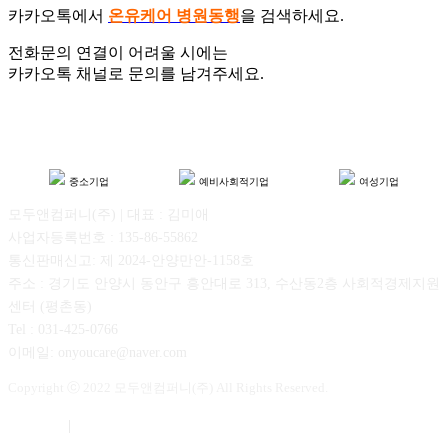
카카오톡에서
온유케어 병원동행
을 검색하세요.
전화문의 연결이 어려울 시에는
카카오톡 채널로 문의를 남겨주세요.
중소기업
예비사회적기업
여성기업
모두앤컴퍼니(주) | 대표 : 김미애
사업자등록번호 : 135-86-55862
통신판매신고: 제 2024-안양만안-1158호
주소 : 경기도 안양시 동안구 흥안대로 313, 수산동2층 사회적경제지원
센터 (평촌동)
Tel : 031-425-0766
이메일: onyoucare@naver.com
Copyright ⓒ 2022 모두앤컴퍼니(주) All Rights Reserved.
이용약관
|
개인정보보호