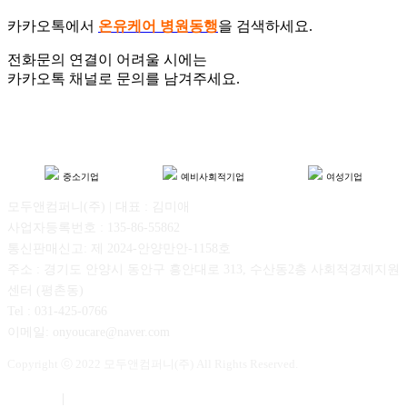
카카오톡에서
온유케어 병원동행
을 검색하세요.
전화문의 연결이 어려울 시에는
카카오톡 채널로 문의를 남겨주세요.
중소기업
예비사회적기업
여성기업
모두앤컴퍼니(주) | 대표 : 김미애
사업자등록번호 : 135-86-55862
통신판매신고: 제 2024-안양만안-1158호
주소 : 경기도 안양시 동안구 흥안대로 313, 수산동2층 사회적경제지원
센터 (평촌동)
Tel : 031-425-0766
이메일: onyoucare@naver.com
Copyright ⓒ 2022 모두앤컴퍼니(주) All Rights Reserved.
이용약관
|
개인정보보호