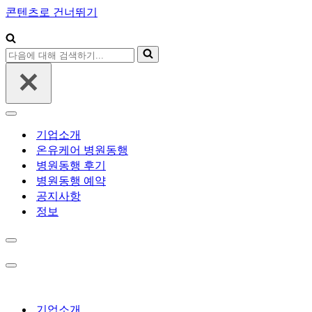
콘텐츠로 건너뛰기
다
음
에
대
해
내
검
비
기업소개
색
게
온유케어 병원동행
하
이
병원동행 후기
기...
션
병원동행 예약
메
뉴
공지사항
정보
내
비
게
내
이
비
션
게
메
이
기업소개