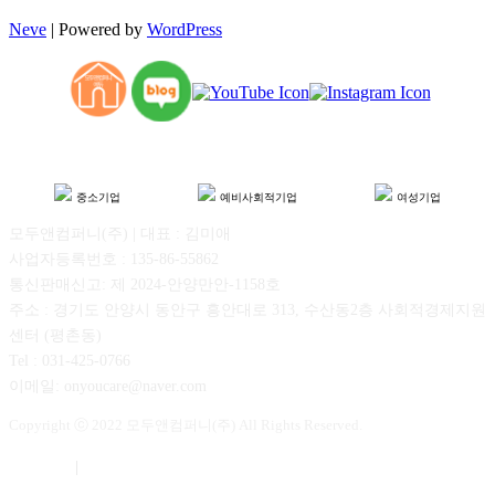
Neve
| Powered by
WordPress
중소기업
예비사회적기업
여성기업
모두앤컴퍼니(주) | 대표 : 김미애
사업자등록번호 : 135-86-55862
통신판매신고: 제 2024-안양만안-1158호
주소 : 경기도 안양시 동안구 흥안대로 313, 수산동2층 사회적경제지원
센터 (평촌동)
Tel : 031-425-0766
이메일: onyoucare@naver.com
Copyright ⓒ 2022 모두앤컴퍼니(주) All Rights Reserved.
이용약관
|
개인정보보호