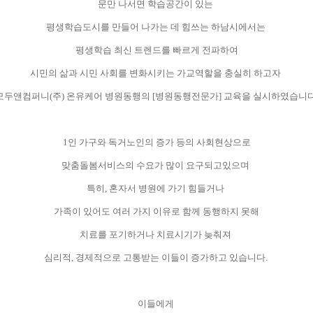
문만 나서면 학습공간이 있는
평생학습도시를 만들어 나가는 데 힘쓰는 하남시에서는
평생학습 최신 트렌드를 빠르게 전파하여
시민의 삶과 시민 사회를 변화시키는 가교역할을 충실히 하고자
모두앤컴퍼니
(
주
)
온유케어 병원동행의
[
병원동행전문가
]
교육을 실시하였습니
1
인 가구와 독거노인의 증가 등의 사회현상으로
맞춤돌봄서비스의 수요가 많이 요구되고있으며
특히
,
혼자서 병원에 가기 힘들거나
가족이 있어도
여러 가지 이유로 함께 동행하지 못해
치료를 포기하거나 치료시기가 늦춰져
심리적
,
경제적으로 고통받는 이들이 증가하고 있습니다
.
이들에게