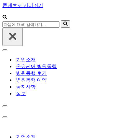
콘텐츠로 건너뛰기
다
음
에
대
해
내
검
비
기업소개
색
게
온유케어 병원동행
하
이
병원동행 후기
기...
션
병원동행 예약
메
뉴
공지사항
정보
내
비
게
내
이
비
션
게
메
이
기업소개