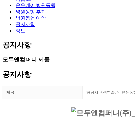
뉴
션
온유케어 병원동행
메
병원동행 후기
뉴
병원동행 예약
공지사항
정보
공지사항
모두앤컴퍼니 제품
공지사항
제목
하남시 평생학습관 - 병원동