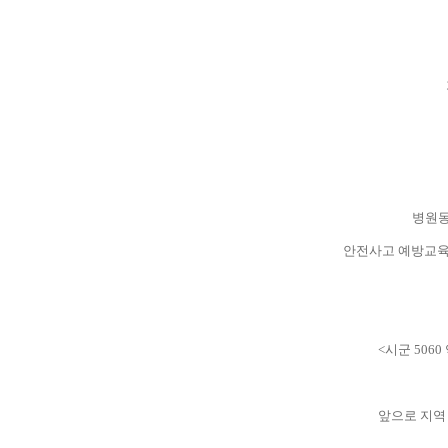
병원동
안전사고 예방교
<
시군
5060
앞으로 지역