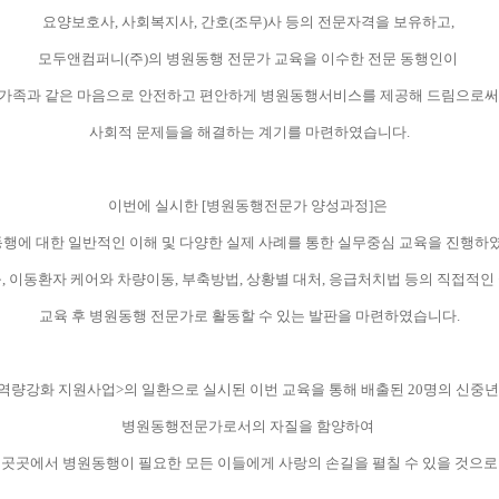
요양보호사
,
사회복지사
,
간호
(
조무
)
사 등의 전문자격을 보유하고,
모두앤컴퍼니
(
주
)
의 병원동행 전문가 교육을 이수한 전문 동행인이
가족과 같은 마음으로 안전하고 편안하게 병원동행서비스를 제공해 드림으로
사회적 문제들을 해결하는 계기를 마련하였습니다
.
이번에 실시한
[
병원동행전문가 양성과정
]
은
행에 대한 일반적인 이해 및 다양한 실제 사례를 통한 실무중심 교육을 진행하
육
,
이동환자 케어와 차량이동
,
부축방법
,
상황별 대처
,
응급처치법 등의 직접적인
교육 후 병원동행 전문가로 활동할 수 있는 발판을 마련하였습니다
.
역량강화 지원사업
>
의 일환으로 실시된 이번 교육을 통해 배출된
20
명의 신중
병원동행전문가로서의 자질을 함양하여
 곳곳에서 병원동행이 필요한 모든 이들에게 사랑의 손길을 펼칠 수 있을 것으