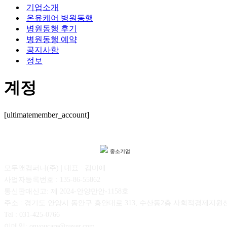
기업소개
온유케어 병원동행
병원동행 후기
병원동행 예약
공지사항
정보
계정
[ultimatemember_account]
중소기업
모두앤컴퍼니(주) | 대표 : 김미애
사업자등록번호 : 135-86-55862
통신판매신고: 제 2024-안양만안-1158호
주소 : 경기도 안양시 동안구 흥안대로 313, 수산동2층 사회적경제지원
Tel : 031-425-0766
이메일: onyoucare@naver.com