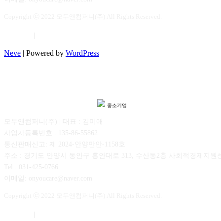
Copyright ⓒ 2022 모두앤컴퍼니(주) All Rights Reserved.
이용약관
|
개인정보보호
Neve
| Powered by
WordPress
중소기업
모두앤컴퍼니(주) | 대표 : 김미애
사업자등록번호 : 135-86-55862
통신판매신고: 제 2024-안양만안-1158호
주소 : 경기도 안양시 동안구 흥안대로 313, 수산동2층 사회적경제지원
Tel : 031-425-0766
이메일: onyoucare@naver.com
Copyright ⓒ 2022 모두앤컴퍼니(주) All Rights Reserved.
이용약관
|
개인정보보호